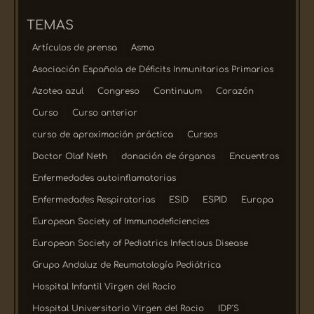
TEMAS
Artículos de prensa
Asma
Asociación Española de Déficits Inmunitarios Primarios
Azotea azul
Congreso
Continuum
Corazón
Curso
Curso anterior
curso de aproximación práctica
Cursos
Doctor Olaf Neth
donación de órganos
Encuentros
Enfermedades autoinflamatorias
Enfermedades Respiratorias
ESID
ESPID
Europa
European Society of Immunodeficiencies
European Society of Pediatrics Infectious Disease
Grupo Andaluz de Reumatología Pediátrica
Hospital Infantil Virgen del Rocio
Hospital Universitario Virgen del Rocio
IDP´S