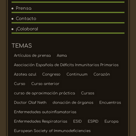
Prensa
Contacto
¡Colabora!
TEMAS
Artículos de prensa
Asma
Asociación Española de Déficits Inmunitarios Primarios
Azotea azul
Congreso
Continuum
Corazón
Curso
Curso anterior
curso de aproximación práctica
Cursos
Doctor Olaf Neth
donación de órganos
Encuentros
Enfermedades autoinflamatorias
Enfermedades Respiratorias
ESID
ESPID
Europa
European Society of Immunodeficiencies