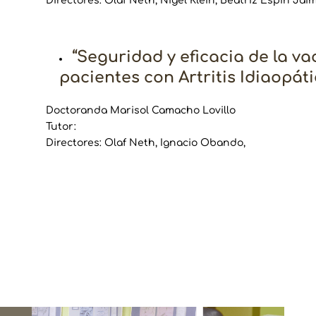
Directores: Olaf Neth, Nigel Klein, Beatriz Espín Jai
“Seguridad y eficacia de la v
pacientes con Artritis Idiaopáti
Doctoranda Marisol Camacho Lovillo
Tutor:
Directores: Olaf Neth, Ignacio Obando,