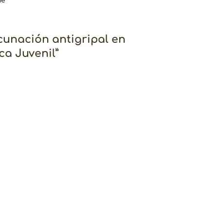
me
acunación antigripal en
ca Juvenil”