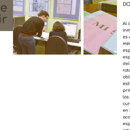
de
DO
ir
Al 
inm
es 
méd
esp
esp
del
rot
obl
est
pri
los
cur
en 
aco
esp