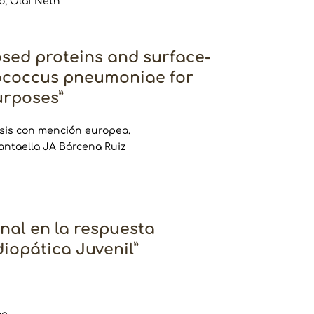
o, Olaf Neth
posed proteins and surface-
tococcus pneumoniae for
urposes”
esis con mención europea.
antaella JA Bárcena Ruiz
inal en la respuesta
diopática Juvenil”