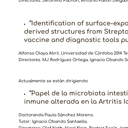
Directores. Jeronimo Pachon, Antonio Pavon Delgad
“Identification of surface-ex
derived structures from Strep
vaccine and diagnostic tools p
Alfonso Olaya Abril. Universidad de Córdoba 2014 T
Directores. MJ Rodríguez Ortega. Ignacio Obando S
Actualmente se están dirigiendo:
“Papel de la microbiota intest
inmune alterada en la Artritis I
Doctoranda Paula Sánchez Moreno.
Tutor: Ignacio Obando Santaella.