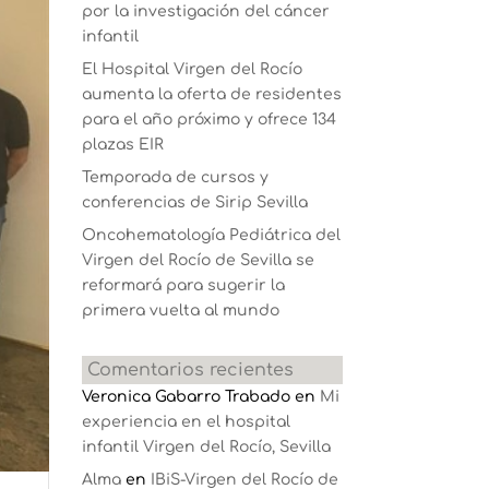
por la investigación del cáncer
infantil
El Hospital Virgen del Rocío
aumenta la oferta de residentes
para el año próximo y ofrece 134
plazas EIR
Temporada de cursos y
conferencias de Sirip Sevilla
Oncohematología Pediátrica del
Virgen del Rocío de Sevilla se
reformará para sugerir la
primera vuelta al mundo
Comentarios recientes
Veronica Gabarro Trabado
en
Mi
experiencia en el hospital
infantil Virgen del Rocío, Sevilla
Alma
en
IBiS-Virgen del Rocío de