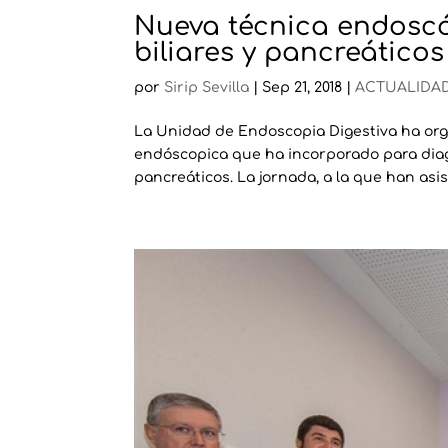
Nueva técnica endoscó
biliares y pancreáticos
por
Sirip Sevilla
|
Sep 21, 2018
|
ACTUALIDA
La Unidad de Endoscopia Digestiva ha org
endóscopica que ha incorporado para diagn
pancreáticos. La jornada, a la que han asis