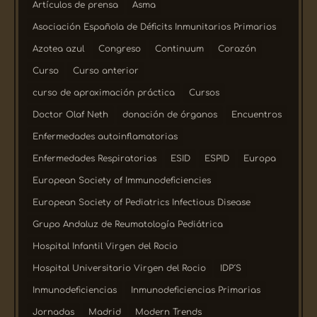
Artículos de prensa
Asma
Asociación Española de Déficits Inmunitarios Primarios
Azotea azul
Congreso
Continuum
Corazón
Curso
Curso anterior
curso de aproximación práctica
Cursos
Doctor Olaf Neth
donación de órganos
Encuentros
Enfermedades autoinflamatorias
Enfermedades Respiratorias
ESID
ESPID
Europa
European Society of Immunodeficiencies
European Society of Pediatrics Infectious Disease
Grupo Andaluz de Reumatología Pediátrica
Hospital Infantil Virgen del Rocio
Hospital Universitario Virgen del Rocio
IDP´S
Inmunodeficiencias
Inmunodeficiencias Primarias
Jornadas
Madrid
Modern Trends